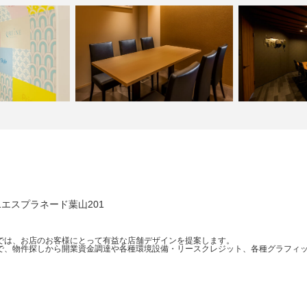
 fulala sou …
ふじ原
株式
-1エスプラネード葉山201
では、お店のお客様にとって有益な店舗デザインを提案します。
で、物件探しから開業資金調達や各種環境設備・リースクレジット、各種グラフィッ