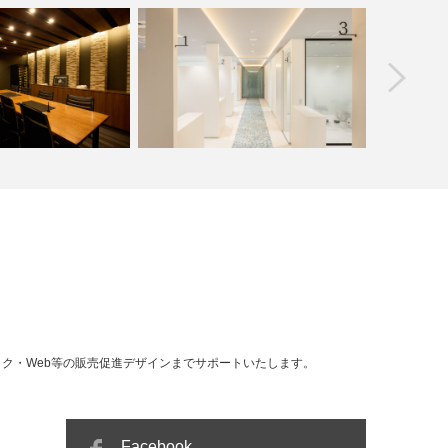
prev
アクアデンタル知多 おやしらず予防
会社国保住建
こどもクリニック
D’or 
ク・Web等の販売促進デザインまでサポートいたします。
Facebook