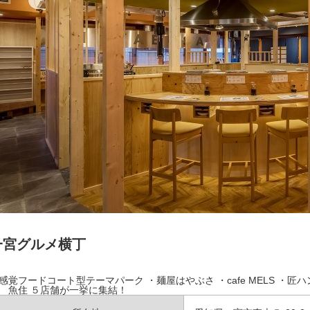
一宮グルメ横丁
感覚フードコート型テーマパーク ・麺屋はやぶさ ・cafe MELS ・
 魚住 ５店舗が一挙に集結！