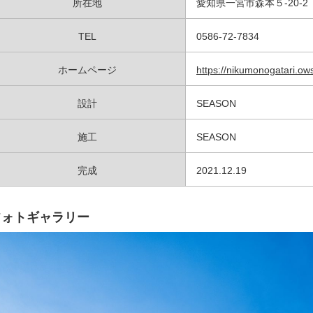
所在地
愛知県一宮市森本５-20-2
TEL
0586-72-7834
ホームページ
https://nikumonogatari.ows
設計
SEASON
施工
SEASON
完成
2021.12.19
フォトギャラリー